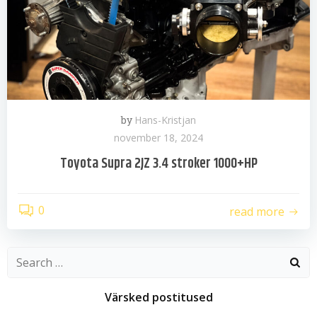
by
Hans-Kristjan
november 18, 2024
Toyota Supra 2JZ 3.4 stroker 1000+HP
0
read more
Search
for:
Värsked postitused