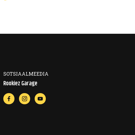
Posts
ation
navigation
SOTSIAALMEEDIA
Rookiez Garage