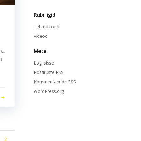
Rubriigid
Tehtud tööd
Videod
a,
Meta
g
Logi sisse
Postituste RSS
Kommentaaride RSS
WordPress.org
age
Page
2