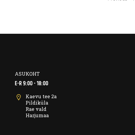
Posts
navig
ASUKOHT
E-R 9:00 - 18:00
Kaevu tee 2a
Pildiküla
Rae vald
Harjumaa