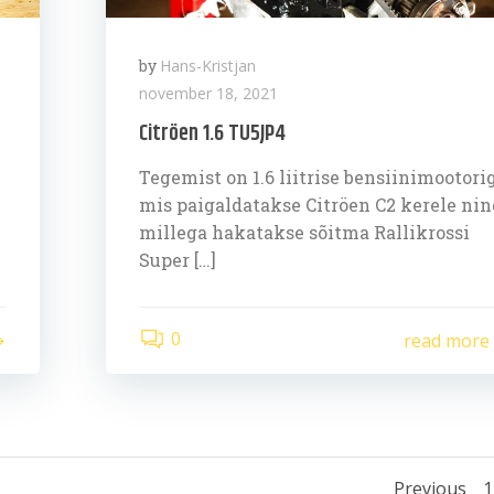
by
Hans-Kristjan
november 18, 2021
Citröen 1.6 TU5JP4
Tegemist on 1.6 liitrise bensiinimootorig
mis paigaldatakse Citröen C2 kerele nin
millega hakatakse sõitma Rallikrossi
Super […]
0
read more
P
Previous
1