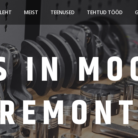
LEHT
MEIST
TEENUSED
TEHTUD TÖÖD
G
S IN MO
REMON